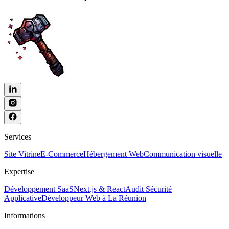
Services
Site Vitrine
E-Commerce
Hébergement Web
Communication visuelle
Expertise
Développement SaaS
Next.js & React
Audit Sécurité
Applicative
Développeur Web à La Réunion
Informations