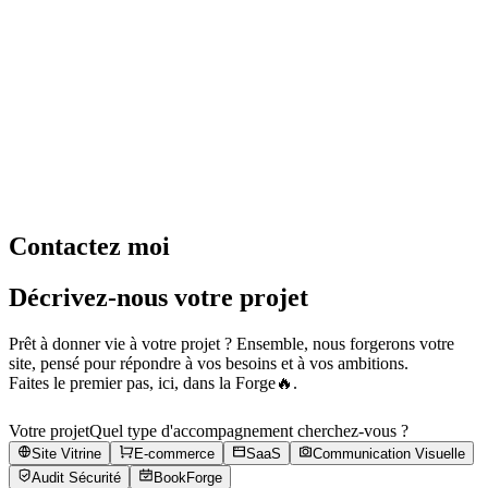
Site Vitrine
E-Commerce
Hébergement
Communication Visuelle
Expertise
Développement SaaS
Next.js & React
Audit Sécurité
Dev Web à La Réunion
Contactez moi
Décrivez-nous votre projet
Prêt à donner vie à votre projet ? Ensemble, nous forgerons votre
site, pensé pour répondre à vos besoins et à vos ambitions.
Faites le premier pas, ici, dans la Forge🔥.
Votre projet
Quel type d'accompagnement cherchez-vous ?
Site Vitrine
E-commerce
SaaS
Communication Visuelle
Audit Sécurité
BookForge