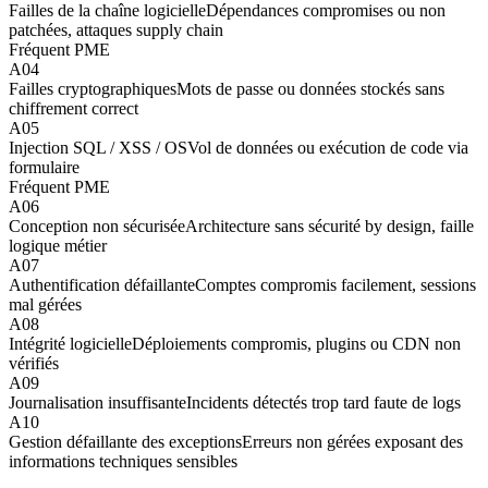
Failles de la chaîne logicielle
Dépendances compromises ou non
patchées, attaques supply chain
Fréquent PME
A04
Failles cryptographiques
Mots de passe ou données stockés sans
chiffrement correct
A05
Injection SQL / XSS / OS
Vol de données ou exécution de code via
formulaire
Fréquent PME
A06
Conception non sécurisée
Architecture sans sécurité by design, faille
logique métier
A07
Authentification défaillante
Comptes compromis facilement, sessions
mal gérées
A08
Intégrité logicielle
Déploiements compromis, plugins ou CDN non
vérifiés
A09
Journalisation insuffisante
Incidents détectés trop tard faute de logs
A10
Gestion défaillante des exceptions
Erreurs non gérées exposant des
informations techniques sensibles