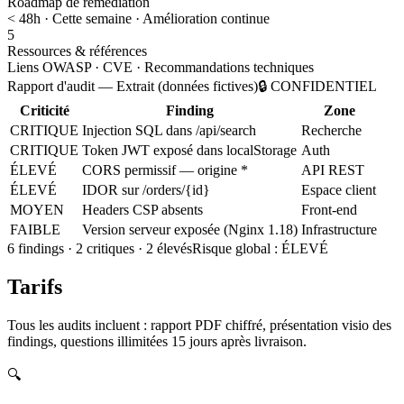
Roadmap de remédiation
< 48h · Cette semaine · Amélioration continue
5
Ressources & références
Liens OWASP · CVE · Recommandations techniques
Rapport d'audit — Extrait (données fictives)
🔒 CONFIDENTIEL
Criticité
Finding
Zone
CRITIQUE
Injection SQL dans /api/search
Recherche
CRITIQUE
Token JWT exposé dans localStorage
Auth
ÉLEVÉ
CORS permissif — origine *
API REST
ÉLEVÉ
IDOR sur /orders/{id}
Espace client
MOYEN
Headers CSP absents
Front-end
FAIBLE
Version serveur exposée (Nginx 1.18)
Infrastructure
6 findings · 2 critiques · 2 élevés
Risque global : ÉLEVÉ
Tarifs
Tous les audits incluent : rapport PDF chiffré, présentation visio des
findings, questions illimitées 15 jours après livraison.
🔍