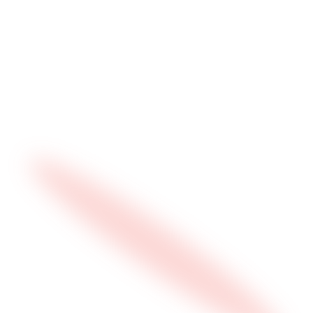
Site Vitrine
E-Commerce
Hébergement
Communication Visuelle
Expertise
Développement SaaS
Next.js & React
Audit Sécurité
Dev Web à La Réunion