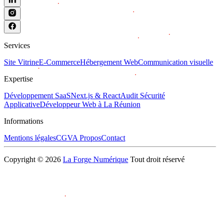
Services
Site Vitrine
E-Commerce
Hébergement Web
Communication visuelle
Expertise
Développement SaaS
Next.js & React
Audit Sécurité
Applicative
Développeur Web à La Réunion
Informations
Mentions légales
CGV
A Propos
Contact
Copyright © 2026
La Forge Numérique
Tout droit réservé