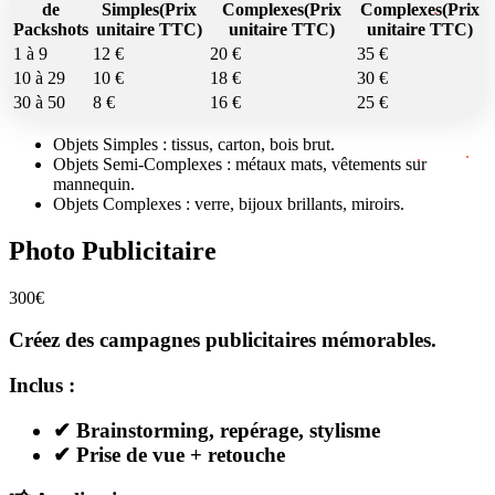
de
Simples(Prix
Complexes(Prix
Complexes(Prix
Packshots
unitaire TTC)
unitaire TTC)
unitaire TTC)
1 à 9
12 €
20 €
35 €
10 à 29
10 €
18 €
30 €
30 à 50
8 €
16 €
25 €
Objets Simples :
tissus, carton, bois brut.
Objets Semi-Complexes :
métaux mats, vêtements sur
mannequin.
Objets Complexes :
verre, bijoux brillants, miroirs.
Photo Publicitaire
300€
Créez des campagnes publicitaires mémorables.
Inclus :
✔ Brainstorming, repérage, stylisme
✔ Prise de vue + retouche