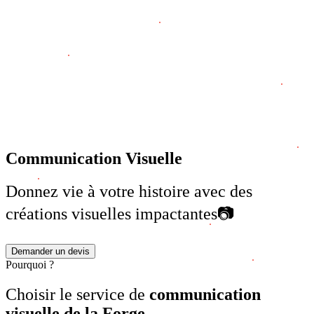
Site Vitrine
E-Commerce
Hébergement
Communication Visuelle
Expertise
Développement SaaS
Next.js & React
Audit Sécurité
Dev Web à La Réunion
Communication Visuelle
Donnez vie à
votre histoire
avec des
créations visuelles
impactantes
📷
Demander un devis
Pourquoi ?
Choisir le service de
communication
visuelle de la Forge